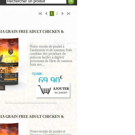
1
2
IA GRAIN FREE ADULT CHICKEN &
SALMON 12 KG
Notre recette de poulet à
l'ambroisie et de saumon frais
combine des protéines de
poisson faciles à digérer
provenant de filets de saumon
frais ave...
72.00€
69.90
€
IL
AJOUTER
au panier
IA GRAIN FREE ADULT CHICKEN &
2 KG
Notre recette de poulet et