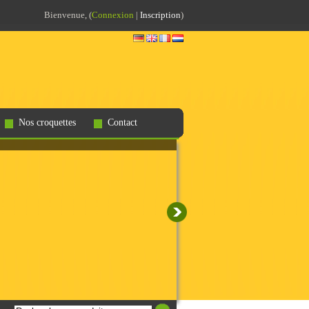
Bienvenue, (
Connexion
|
Inscription
)
Nos croquettes
Contact