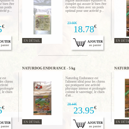
quilibré et
régime alimentaire équilibré et
e bien être
complet qui assure le bien être
 un poids
de votre chien avec un poids
ivité p...
optimal pour une activité p...
23.60€
5
€
18.78
€
EN DÉTAIL
EN DÉTA
OUTER
AJOUTER
 panier
au panier
NATURDOG ENDURANCE - 5 kg
NATURDO
e est
Naturdog Endurance est
 les chiens
l'aliment idéal pour les chiens
ctivité
qui pratiquent une activité
 prolongée
physique intense et prolongée
 le chien
comme le sauvetage, le chien
d'att...
28.44€
6
€
23.95
€
EN DÉTAIL
EN DÉTA
OUTER
AJOUTER
 panier
au panier