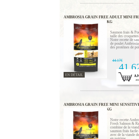
AMBROSIA GRAIN FREE ADULT MINI FR
SALMON & CHICKEN 6 KG
Saumon frais & Pou
taille des croquett
Notre recette de sa
de poulet Ambrosi
des protéines de poi
44.17€
41.6
EN DÉTAIL
AJ
au
AMBROSIA GRAIN FREE MINI SENSITIV
SALMON & RABBIT 1.5 KG
Notre recette Ambr
Fresh Salmon & Ra
combine de la vian
saumon frais facile 
avec de la viande de
en nutrime...