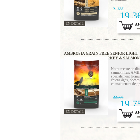
21.66€
19.3
EN DÉTAIL
AJ
au
AMBROSIA GRAIN FREE SENIOR LIGHT
STERILIZED FRESH TURKEY & SALMON 
Notre recette de din
saumon frais AMB
spécialement formul
chiens âgés, obèses 
en maintenant de gr
22.39€
19.7
EN DÉTAIL
AJ
au