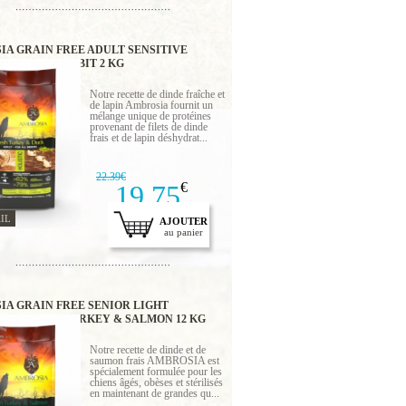
IA GRAIN FREE ADULT SENSITIVE
URKEY & RABBIT 2 KG
Notre recette de dinde fraîche et
de lapin Ambrosia fournit un
mélange unique de protéines
provenant de filets de dinde
frais et de lapin déshydrat...
22.39€
19.75
€
IL
AJOUTER
au panier
IA GRAIN FREE SENIOR LIGHT
IZED FRESH TURKEY & SALMON 12 KG
Notre recette de dinde et de
saumon frais AMBROSIA est
spécialement formulée pour les
chiens âgés, obèses et stérilisés
en maintenant de grandes qu...