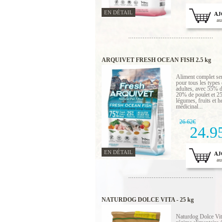
EN DÉTAIL
AJ
au
ARQUIVET FRESH OCEAN FISH 2.5 kg
Aliment complet s
pour tous les types
adultes, avec 55% 
20% de poulet et 2
légumes, fruits et h
médicinal...
26.62€
24.9
EN DÉTAIL
AJ
au
NATURDOG DOLCE VITA - 25 kg
Naturdog Dolce Vit