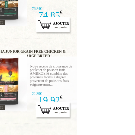
76.84€
74.85
€
IL
AJOUTER
au panier
IA JUNIOR GRAIN FREE CHICKEN &
SALMON 2 KG LARGE BREED
Notre recette de croissance de
poulet et de poisson frais
AMBROSIA combine des
protéines faciles à digérer
provenant de poissons frais
soigneusemen...
22.39€
19.92
€
IL
AJOUTER
au panier