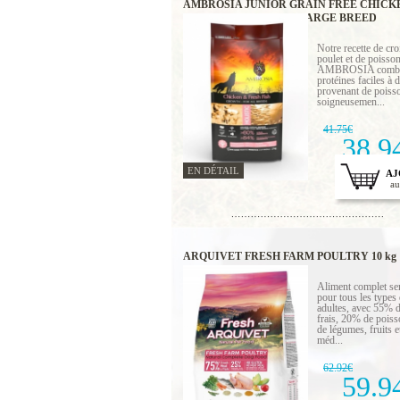
AMBROSIA JUNIOR GRAIN FREE CHICK
FRESH SALMON 6 KG LARGE BREED
Notre recette de cr
poulet et de poisson
AMBROSIA combi
protéines faciles à 
provenant de poisso
soigneusemen...
41.75€
38.9
EN DÉTAIL
AJ
au
ARQUIVET FRESH FARM POULTRY 10 kg
Aliment complet s
pour tous les types
adultes, avec 55% d
frais, 20% de pois
de légumes, fruits e
méd...
62.92€
59.9