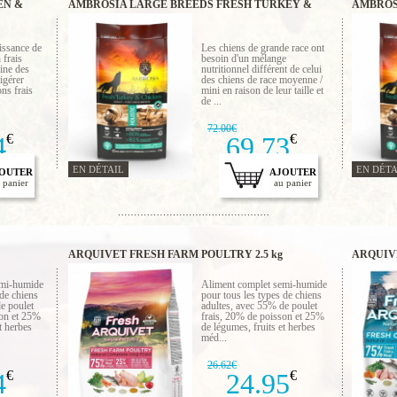
EN &
AMBROSIA LARGE BREEDS FRESH TURKEY &
AMBROS
CHICKEN 12 KG
CHICKE
oissance de
Les chiens de grande race ont
 frais
besoin d'un mélange
ne des
nutritionnel différent de celui
digérer
des chiens de race moyenne /
ns frais
mini en raison de leur taille et
de ...
72.00€
4
€
69.73
€
EN DÉTAIL
EN DÉTA
OUTER
AJOUTER
 panier
au panier
ARQUIVET FRESH FARM POULTRY 2.5 kg
ARQUIVE
emi-humide
Aliment complet semi-humide
 de chiens
pour tous les types de chiens
e poulet
adultes, avec 55% de poulet
son et 25%
frais, 20% de poisson et 25%
t herbes
de légumes, fruits et herbes
méd...
26.62€
4
€
24.95
€