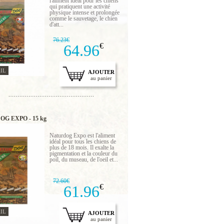
l'aliment idéal pour les chiens
qui pratiquent une activité
physique intense et prolongée
comme le sauvetage, le chien
d'att...
76.23€
64.96
€
IL
AJOUTER
au panier
G EXPO - 15 kg
Naturdog Expo est l'aliment
idéal pour tous les chiens de
plus de 18 mois. Il exalte la
pigmentation et la couleur du
poil, du museau, de l'oeil et...
72.60€
61.96
€
IL
AJOUTER
au panier