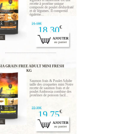
légumes à l'ambroisie est une
recette à protéine unique
composée de poulet déshydraté
et de légumes. Il comprend
égaleme...
21.18€
18.30
€
IL
AJOUTER
au panier
IA GRAIN FREE ADULT MINI FRESH
 & CHICKEN 2 KG
Saumon frais & Poulet Adulte
taille des croquettes mini Notre
recette de saumon frais et de
poulet Ambrosia combine des
protéines de poisson facil...
22.39€
19.75
€
IL
AJOUTER
au panier