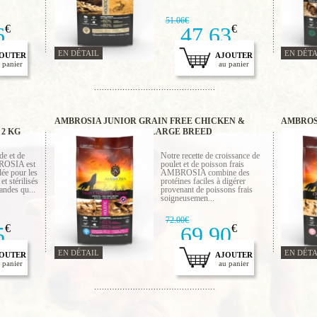
51.06€
6
€
47.63
€
EN DÉTAIL
EN DÉTA
OUTER
AJOUTER
 panier
au panier
AMBROSIA JUNIOR GRAIN FREE CHICKEN &
AMBROS
2 KG
FRESH SALMON 12 KG LARGE BREED
FRESH 
de et de
Notre recette de croissance de
ROSIA est
poulet et de poisson frais
ée pour les
AMBROSIA combine des
et stérilisés
protéines faciles à digérer
andes qu...
provenant de poissons frais
soigneusemen...
72.00€
5
€
69.90
€
EN DÉTAIL
EN DÉTA
OUTER
AJOUTER
 panier
au panier