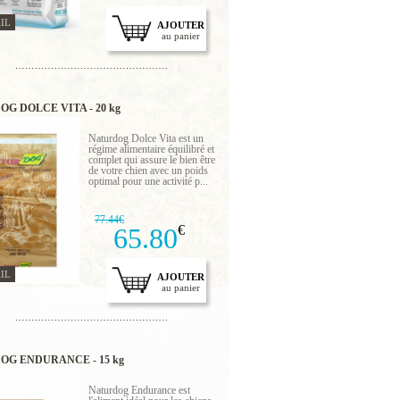
IL
AJOUTER
au panier
G DOLCE VITA - 20 kg
Naturdog Dolce Vita est un
régime alimentaire équilibré et
complet qui assure le bien être
de votre chien avec un poids
optimal pour une activité p...
77.44€
65.80
€
IL
AJOUTER
au panier
OG ENDURANCE - 15 kg
Naturdog Endurance est