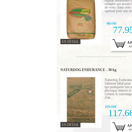
régime alimentaire é
complet qui assure l
de votre chien avec
optimal pour une act
90.75€
77.9
EN DÉTAIL
AJ
au
NATURDOG ENDURANCE - 30 kg
Naturdog Enduranc
l'aliment idéal pour
qui pratiquent une a
physique intense et
comme le sauvetage,
d'att...
135.52€
117.6
EN DÉTAIL
AJ
au