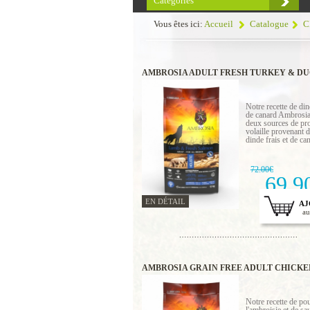
Catégories
Vous êtes ici:
Accueil
Catalogue
C
AMBROSIA ADULT FRESH TURKEY & DU
KG
Notre recette de din
de canard Ambrosi
deux sources de pro
volaille provenant d
dinde frais et de can
72.00€
69.9
EN DÉTAIL
AJ
au
AMBROSIA GRAIN FREE ADULT CHICKE
FRESH SALMON 2 KG
Notre recette de pou