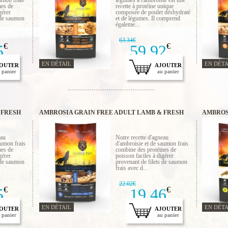
aumon frais
légumes à l'ambroisie est une
nes de
recette à protéine unique
gérer
composée de poulet déshydraté
 de saumon
et de légumes. Il comprend
égaleme...
63.34€
5
€
59.92
€
EN DÉTAIL
EN DÉTA
OUTER
AJOUTER
 panier
au panier
 FRESH
AMBROSIA GRAIN FREE ADULT LAMB & FRESH
AMBROS
SALMON 2 KG
SALMON
eau
Notre recette d'agneau
aumon frais
d'ambroisie et de saumon frais
nes de
combine des protéines de
gérer
poisson faciles à digérer
 de saumon
provenant de filets de saumon
frais avec d...
22.02€
5
€
19.46
€
EN DÉTAIL
EN DÉTA
OUTER
AJOUTER
 panier
au panier