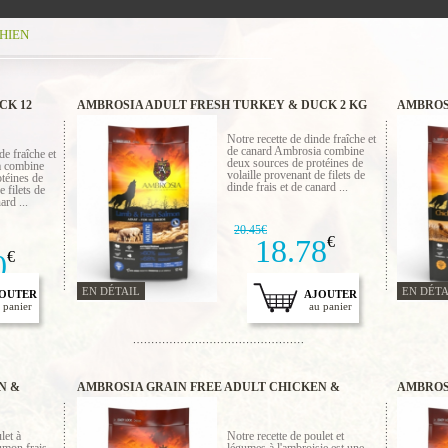
HIEN
CK 12
AMBROSIA ADULT FRESH TURKEY & DUCK 2 KG
AMBROS
FRESH 
Notre recette de dinde fraîche et
de canard Ambrosia combine
de fraîche et
deux sources de protéines de
a combine
volaille provenant de filets de
téines de
dinde frais et de canard ...
e filets de
ard ...
20.45€
18.78
€
0
€
EN DÉTAIL
EN DÉTA
OUTER
AJOUTER
 panier
au panier
N &
AMBROSIA GRAIN FREE ADULT CHICKEN &
AMBROS
VEGIES 12 KG
VEGIES 
let à
Notre recette de poulet et