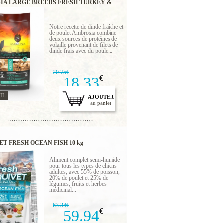
IA LARGE BREEDS FRESH TURKEY &
N 2 KG
Notre recette de dinde fraîche et
de poulet Ambrosia combine
deux sources de protéines de
volaille provenant de filets de
dinde frais avec du poule...
20.75€
18.33
€
IL
AJOUTER
au panier
T FRESH OCEAN FISH 10 kg
Aliment complet semi-humide
pour tous les types de chiens
adultes, avec 55% de poisson,
20% de poulet et 25% de
légumes, fruits et herbes
médicinal...
63.34€
59.94
€