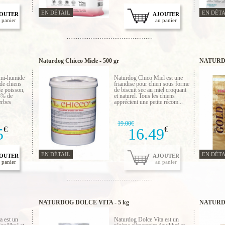
EN DÉTAIL
EN DÉTA
OUTER
AJOUTER
 panier
au panier
Naturdog Chicco Miele - 500 gr
NATURDO
emi-humide
Naturdog Chico Miel est une
 de chiens
friandise pour chien sous forme
de poisson,
de biscuit sec au miel croquant
5% de
et naturel. Tous les chiens
erbes
apprécient une petite récom...
19.00€
5
€
16.49
€
EN DÉTAIL
EN DÉTA
OUTER
AJOUTER
 panier
au panier
NATURDOG DOLCE VITA - 5 kg
NATURD
a est un
Naturdog Dolce Vita est un