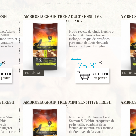
ESH
AMBROSIA GRAIN FREE ADULT SENSITIVE
AMBROS
FRESH TURKEY & RABBIT 12 KG
FRESH T
let Adulte .
Notre recette de dinde fraîche et
es MINI
de lapin Ambrosia fournit un
umon frais et
mélange unique de protéines
a combine
provenant de filets de dinde
sson faci...
frais et de lapin déshydrat...
77.80€
2
€
75.31
€
EN DÉTAIL
EN DÉTA
OUTER
AJOUTER
 panier
au panier
E FRESH
AMBROSIA GRAIN FREE MINI SENSITIVE FRESH
AMBROS
SALMON & RABBIT 5 KG
STERIL
osia Mini
Notre recette Ambrosia Fresh
bbit
Salmon & Rabbit, croquettes de
de de
petite taille, combine de la
à digérer
viande de saumon frais facile à
 lapin riche
digérer avec de la viande ...