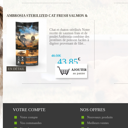
AMBROSIA STERILIZED CAT FRESH SALMON &
CHICKEN 5 KG
Chat et chaton stérilisés Notre
recette de saumon frais et de
poulet Ambrosia combine des
protéines de poisson faciles à
digérer provenant de filet...
46.59€
43.85
€
EN DÉTAIL
AJOUTER
au panier
VOTRE COMPTE
NOS OFFRES
Votre compte
Nouveaux produits
Vos commandes
Meilleurs ventes