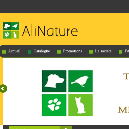
Accueil
Catalogue
Promotions
La société
F