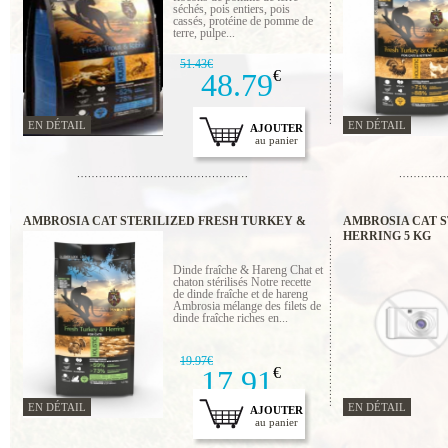
séchés, pois entiers, pois
cassés, protéine de pomme de
terre, pulpe...
51.43€
48.79
€
EN DÉTAIL
EN DÉTAIL
AJOUTER
au panier
AMBROSIA CAT STERILIZED FRESH TURKEY &
AMBROSIA CAT S
HERRING 1.5 KG
HERRING 5 KG
Dinde fraîche & Hareng Chat et
chaton stérilisés Notre recette
de dinde fraîche et de hareng
Ambrosia mélange des filets de
dinde fraîche riches en...
19.97€
17.91
€
EN DÉTAIL
EN DÉTAIL
AJOUTER
au panier