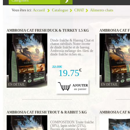
Catégories
Vous êtes ici:
Accueil
Catalogue
CHAT
Aliments chats
AMBROSIA CAT FRESH DUCK & TURKEY 1.5 KG
AMBROSIA CAT F
Dinde fraîche & Hareng Chat et
chaton stérilisés Notre recette
de dinde fraîche et de hareng
Ambrosia mélange des filets de
dinde fraîche riches en...
22.39€
19.75
€
EN DÉTAIL
EN DÉTAIL
AJOUTER
au panier
AMBROSIA CAT FRESH TROUT & RABBIT 5 KG
AMBROSIA CAT K
CHICKEN 1.5 KG
COMPOSITION Truite fraîche
(30%), lapin séché (21%),
flocons de pomme de terre