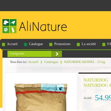
Accueil
Catalogue
Promotions
La société
F
Catégories
Vous êtes ici:
Accueil
Catalogue
NATURDOG KENNEL - 25 kg
NATURDOG
NATURDOG KE
54.9
56.00€