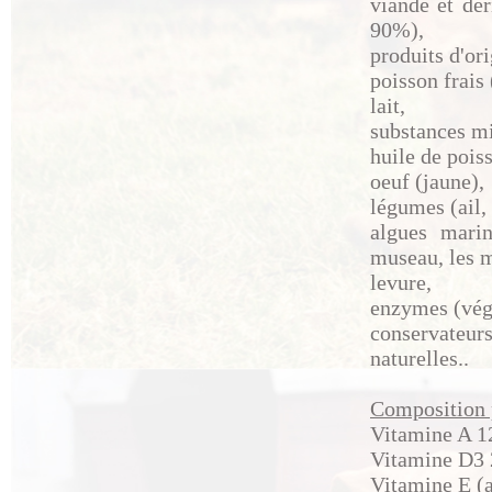
viande et dér
90%),
produits d'or
poisson frais
lait,
substances mi
huile de poi
oeuf (jaune),
légumes (ail, 
algues mari
museau, les 
levure,
enzymes (végét
conservateur
naturelles..
Composition 
Vitamine A 1
Vitamine D3 
Vitamine E (