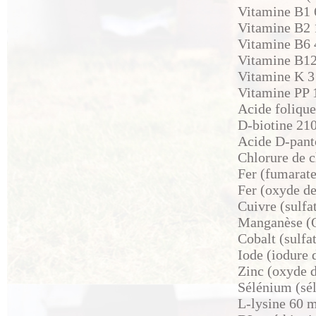
Vitamine B1 
Vitamine B2 
Vitamine B6 
Vitamine B12
Vitamine K 3
Vitamine PP 
Acide folique
D-biotine 21
Acide D-pant
Chlorure de c
Fer (fumarate
Fer (oxyde de
Cuivre (sulfa
Manganèse (
Cobalt (sulf
Iode (iodure 
Zinc (oxyde d
Sélénium (sé
L-lysine 60 