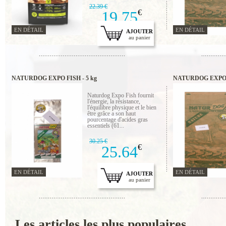
22.39 €
19.75
€
EN DÉTAIL
EN DÉTAIL
AJOUTER
au panier
NATURDOG EXPO FISH - 5 kg
NATURDOG EXPO F
Naturdog Expo Fish fournit
l'énergie, la résistance,
l'équilibre physique et le bien
être grâce a son haut
pourcentage d'acides gras
essentiels (61...
30.25 €
25.64
€
EN DÉTAIL
EN DÉTAIL
AJOUTER
au panier
Les articles les plus populaires