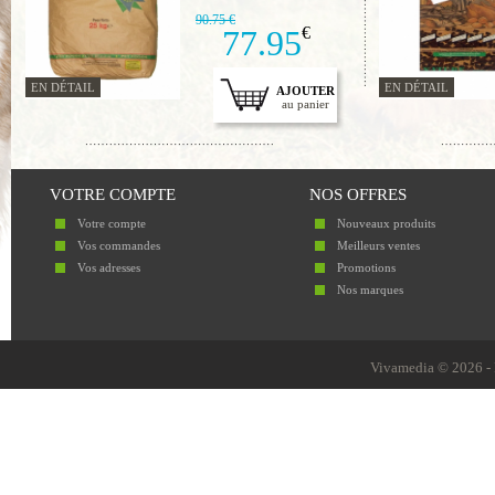
90.75 €
77.95
€
EN DÉTAIL
EN DÉTAIL
AJOUTER
au panier
VOTRE COMPTE
NOS OFFRES
Votre compte
Nouveaux produits
Vos commandes
Meilleurs ventes
Vos adresses
Promotions
Nos marques
Vivamedia © 2026 - 