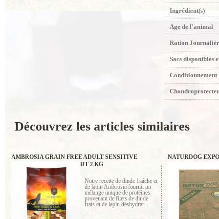
Ingrédient(s)
Age de l'animal
Ration Journaliè
Sacs disponibles 
Conditionnement
Chondroprotecte
Découvrez les articles similaires
AMBROSIA GRAIN FREE ADULT SENSITIVE
NATURDOG EXPO -
FRESH TURKEY & RABBIT 2 KG
Notre recette de dinde fraîche et
de lapin Ambrosia fournit un
mélange unique de protéines
provenant de filets de dinde
frais et de lapin déshydrat...