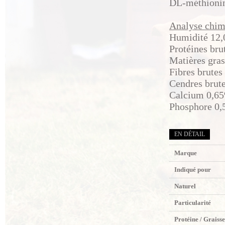
DL-méthioni
Analyse chim
Humidité 12
Protéines br
Matières gra
Fibres brute
Cendres brut
Calcium 0,6
Phosphore 0
EN DÉTAIL
Marque
Indiqué pour
Naturel
Particularité
Protéine / Graisse