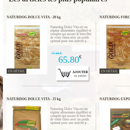
NATURDOG DOLCE VITA - 20 kg
NATURDOG FORCE
Naturdog Dolce Vita est un
régime alimentaire équilibré et
complet qui assure le bien être
de votre chien avec un poids
optimal pour une activité p...
77.44 €
65.80
€
EN DÉTAIL
EN DÉTAIL
AJOUTER
au panier
NATURDOG DOLCE VITA - 25 kg
NATURDOG EXPO F
Naturdog Dolce Vita est un
régime alimentaire équilibré et
complet qui assure le bien être
de votre chien avec un poids
optimal pour une activité p...