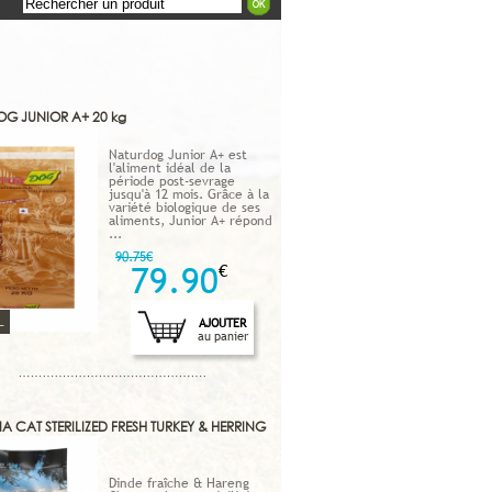
G JUNIOR A+ 20 kg
Naturdog Junior A+ est
l'aliment idéal de la
période post-sevrage
jusqu'à 12 mois. Grâce à la
variété biologique de ses
aliments, Junior A+ répond
...
90.75€
79.90
€
L
AJOUTER
au panier
 CAT STERILIZED FRESH TURKEY & HERRING
Dinde fraîche & Hareng