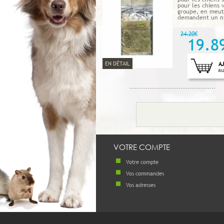
pour les chiens 
groupe, en meut
demandent un ni
24.20€
19.8
EN DÉTAIL
A
au
VOTRE COMPTE
Votre compte
Vos commandes
Vos adresses