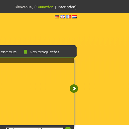
Bienvenue, (
Connexion
|
Inscription
)
vendeurs
Nos croquettes