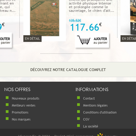
vivant en
activité physique intense
e, qui
et prolongée comme le
veau n...
sauvetage, le chien d'att...
135.52€
9
€
117.66
€
EN DÉTAIL
EN DÉTAI
JOUTER
AJOUTER
 panier
au panier
DÉCOUVREZ NOTRE CATALOGUE COMPLET
NOS OFFRES
INFORMATIONS
Nouveaux produits
Contact
Meilleurs ventes
Mentions légales
Promotions
Conditions d'utilisation
Nos marques
CGV
La société