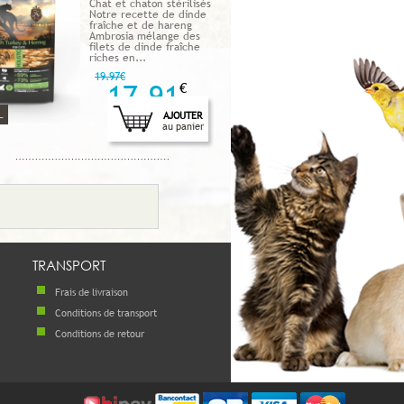
Chat et chaton stérilisés
Notre recette de dinde
fraîche et de hareng
Ambrosia mélange des
filets de dinde fraîche
riches en...
19.97€
17.91
€
L
AJOUTER
au panier
TRANSPORT
Frais de livraison
Conditions de transport
Conditions de retour