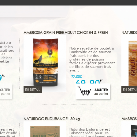
AMBROSIA GRAIN FREE ADULT CHICKEN & FRESH
NATURDO
SALMON 12 KG
iel est
ur chien
Notre recette de poulet à
scuit sec
l'ambroisie et de saumon
 et
frais combine des
s chiens
protéines de poisson
petite
faciles à digérer provenant
de filets de saumon frais
ave...
9
€
72.00€
69.90
€
EN DÉTAIL
EN DÉTAI
JOUTER
AJOUTER
 panier
au panier
NATURDOG ENDURANCE - 30 kg
AMBROSIA
1.5 KG
Team est
Naturdog Endurance est
let étudié
l'aliment idéal pour les
portifs et
chiens qui pratiquent une