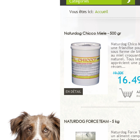
Catégories
Vous êtes ici:
Accueil
Naturdog Chicco Miele - 500 gr
Naturdog Chico M
une friandise po
sous forme de bi
au miel croquant
naturel. Tous le
apprécient une 
récom...
19.00€
16.4
EN DÉTAIL
A
au
NATURDOG FORCE TEAM - 5 kg
Naturdog Force 
un aliment comp
pour les chiens s