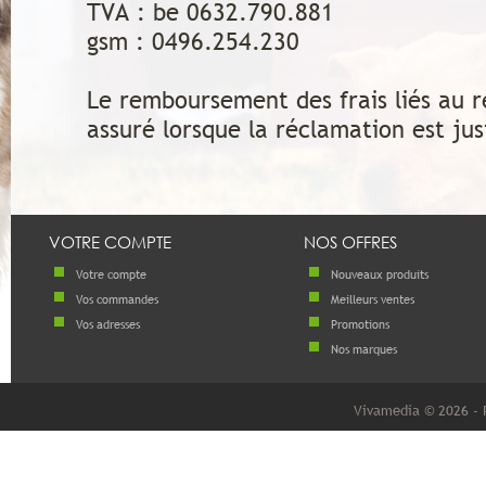
TVA : be 0632.790.881
gsm : 0496.254.230
Le remboursement des frais liés au r
assuré lorsque la réclamation est jus
VOTRE COMPTE
NOS OFFRES
Votre compte
Nouveaux produits
Vos commandes
Meilleurs ventes
Vos adresses
Promotions
Nos marques
Vivamedia © 2026 - 